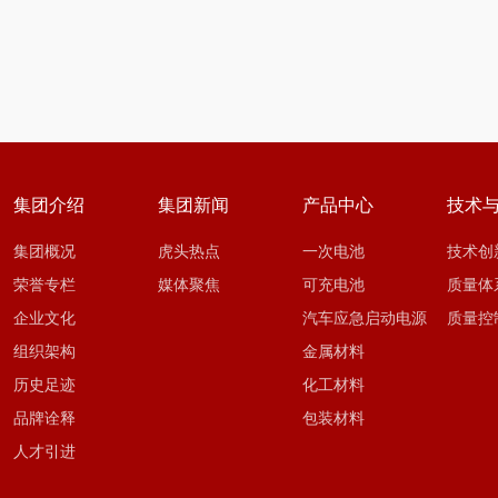
集团介绍
集团新闻
产品中心
技术
集团概况
虎头热点
一次电池
技术创
荣誉专栏
媒体聚焦
可充电池
质量体
企业文化
汽车应急启动电源
质量控
组织架构
金属材料
历史足迹
化工材料
品牌诠释
包装材料
人才引进