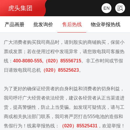
虎头集团
产品画册
批发询价
售后热线
物业举报热线
广大消费者购买我司商品时，请到殷实的商铺购买，保留小
票或发票；若在使用过程中发现异常，
请您致电我司客服热
线：
400-8080-555,（020）85556715
。
非工作时间或节假
日请致电我司总机
（020）85525623
。
为了更好的确保证经营者的自身利益和消费者的切身利益，
我司呼吁广大经营者依法经营，建议各经营者从正当渠道进
货，提高警惕性，防止上当受骗。如发现可疑情况，请与工
商或相关执法部门联系，我司将严厉打击555电池的造假和
售假行为！线索举报热线：
（020）85525431
，欢迎举报！